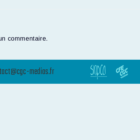
 un commentaire.
tact@cgc-medias.fr