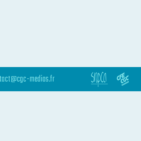
tact@cgc-medias.fr