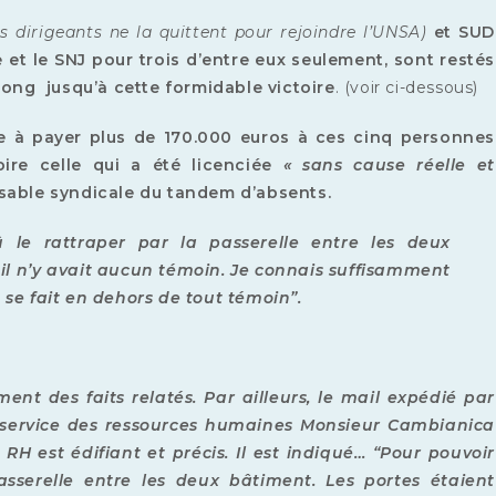
s dirigeants ne la quittent pour rejoindre l’UNSA)
et SUD
e et le SNJ pour trois d’entre eux seulement, sont restés
 long jusqu’à cette formidable victoire
. (voir ci-dessous)
e à payer plus
de 170.000 euros à ces cinq personnes
oire celle qui a été licenciée
« sans cause réelle et
nsable syndicale du tandem d’absents.
û le rattraper par la passerelle entre les deux
 il n’y avait aucun témoin. Je connais suffisamment
se fait en dehors de tout témoin”.
t des faits relatés. Par ailleurs, le mail expédié par
u service des ressources humaines Monsieur Cambianica
e RH est édifiant et précis. Il est indiqué… “Pour pouvoir
asserelle entre les deux bâtiment. Les portes étaient