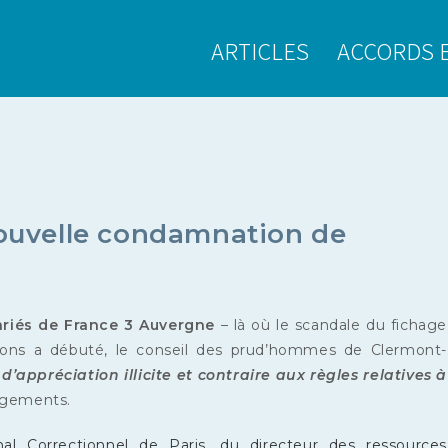
ARTICLES
ACCORDS 
Nouvelle condamnation de
ariés
de France 3 Auvergne
– là où le scandale du fichage
visions a débuté, le conseil des prud’hommes de Clermont-
 d’appréciation illicite et contraire aux règles relatives à
ugements.
nal Correctionnel de Paris, du directeur des ressources