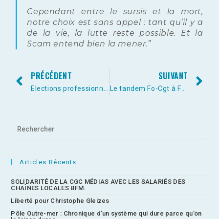
Cependant entre le sursis et la mort,
notre choix est sans appel : tant qu’il y a
de la vie, la lutte reste possible. Et la
Scam entend bien la mener.”
PRÉCÉDENT
SUIVANT
Elections professionnelles à France Télévisions
Le tandem Fo-Cgt à France Télévisions imagine que le Tribunal judiciaire serait placé devant le fait accompli… dans ses rêves !
Articles Récents
SOLIDARITÉ DE LA CGC MÉDIAS AVEC LES SALARIÉS DES
CHAÎNES LOCALES BFM.
Liberté pour Christophe Gleizes
Pôle Outre-mer : Chronique d’un système qui dure parce qu’on