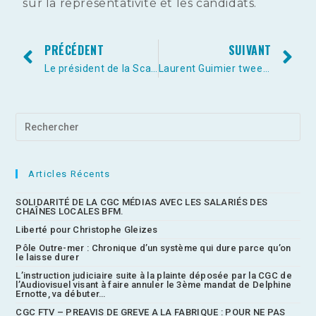
sur la représentativité et les candidats.
PRÉCÉDENT
SUIVANT
Le président de la Scam alerte sur l’impérative nécessité de préserver un audiovisuel public fort et indépendant.
Laurent Guimier tweete pour trouver des journalistes/monteurs
Articles Récents
SOLIDARITÉ DE LA CGC MÉDIAS AVEC LES SALARIÉS DES
CHAÎNES LOCALES BFM.
Liberté pour Christophe Gleizes
Pôle Outre-mer : Chronique d’un système qui dure parce qu’on
le laisse durer
L’instruction judiciaire suite à la plainte déposée par la CGC de
l’Audiovisuel visant à faire annuler le 3ème mandat de Delphine
Ernotte, va débuter…
CGC FTV – PREAVIS DE GREVE A LA FABRIQUE : POUR NE PAS