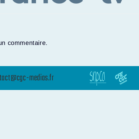
 un commentaire.
tact@cgc-medias.fr