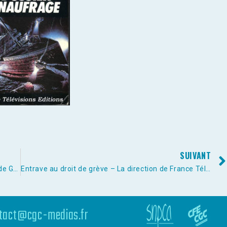
SUIVANT
Indignation de Monsieur Victorin Lurel, sénateur de Guadeloupe face à la procédure de licenciement engagée à l’encontre du Grand Reporter Ronan PONNET
Entrave au droit de grève – La direction de France Télévisions sur la route du Pénal
tact@cgc-medias.fr