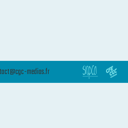
tact@cgc-medias.fr