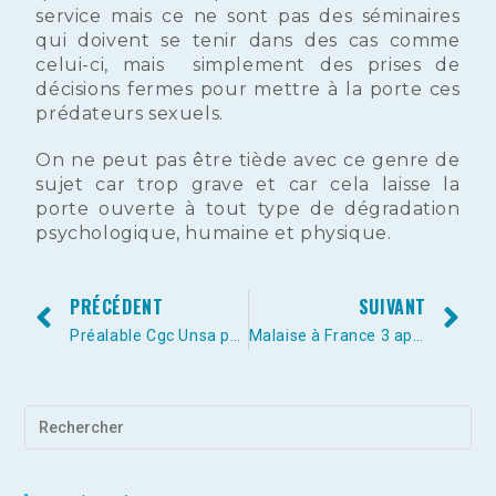
service mais ce ne sont pas des séminaires
qui doivent se tenir dans des cas comme
celui-ci, mais simplement des prises de
décisions fermes pour mettre à la porte ces
prédateurs sexuels.
On ne peut pas être tiède avec ce genre de
sujet car trop grave et car cela laisse la
porte ouverte à tout type de dégradation
psychologique, humaine et physique.
PRÉCÉDENT
SUIVANT
Préalable Cgc Unsa pour le Cse de Malakoff du 11 avril 2019 – Peut-il y avoir une citoyenneté sans visibilité ?…
Malaise à France 3 après la tentative de suicide d’une salariée – L’OBS par Anne Sogno