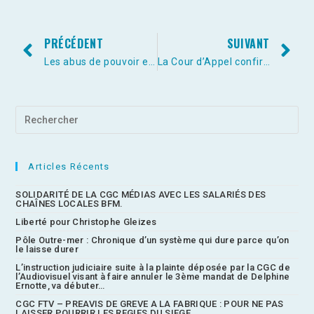
PRÉCÉDENT
SUIVANT
Les abus de pouvoir existent quand les prédateurs pensent qu’il y a impunité.
La Cour d’Appel confirme les condamnations de Patrick de Carolis et de Bastien Millot dans l’affaire dite Bygmalion/France Télévisions.
Articles Récents
SOLIDARITÉ DE LA CGC MÉDIAS AVEC LES SALARIÉS DES
CHAÎNES LOCALES BFM.
Liberté pour Christophe Gleizes
Pôle Outre-mer : Chronique d’un système qui dure parce qu’on
le laisse durer
L’instruction judiciaire suite à la plainte déposée par la CGC de
l’Audiovisuel visant à faire annuler le 3ème mandat de Delphine
Ernotte, va débuter…
CGC FTV – PREAVIS DE GREVE A LA FABRIQUE : POUR NE PAS
LAISSER POURRIR LES REGIES DU SIEGE